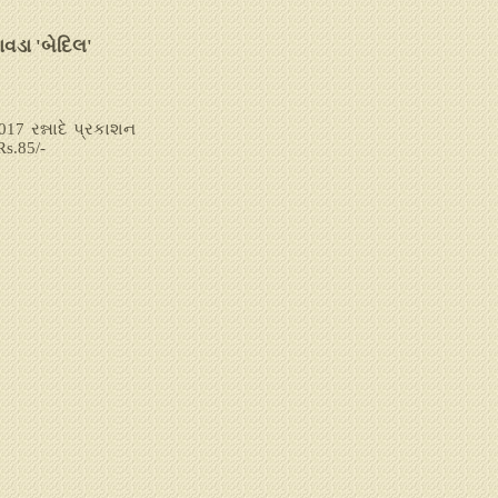
ચાવડા 'બેદિલ'
17 રન્નાદે પ્રકાશન
s.85/-